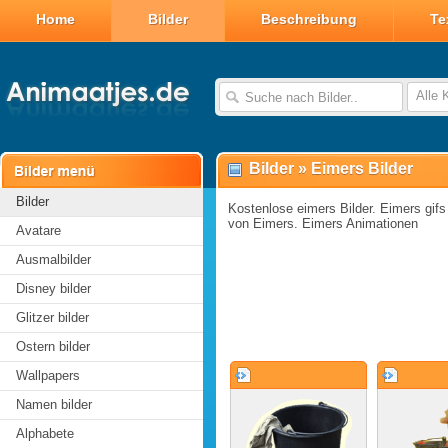
Home
Bilder
Beschreibung
Te
Alle 
Bilder
»
Eimers Bilder
Bilder
Kostenlose eimers Bilder. Eimers gifs 
von Eimers. Eimers Animationen
Avatare
Ausmalbilder
Disney bilder
Glitzer bilder
Ostern bilder
Wallpapers
Namen bilder
Alphabete