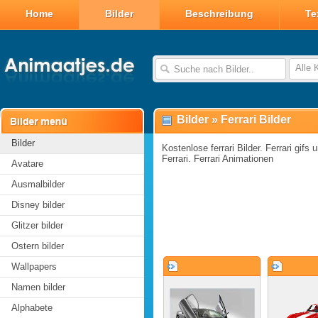
Home
Bilder
Beschreibung
Te
Alle 
Bilder
»
Ferrari Bilder
Bilder
Kostenlose ferrari Bilder. Ferrari gifs u
Ferrari. Ferrari Animationen
Avatare
Ausmalbilder
Disney bilder
Glitzer bilder
Ostern bilder
Wallpapers
Namen bilder
Alphabete