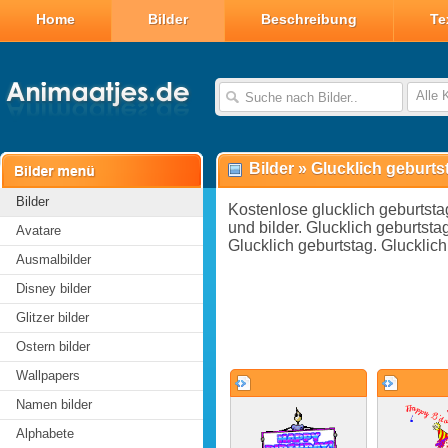
Home
Bilder
Beschreibung
Te
Alle 
Bilder
»
Glucklich geburts
Bilder
Kostenlose glucklich geburtstag
und bilder. Glucklich geburtstag
Avatare
Glucklich geburtstag. Glucklic
Ausmalbilder
Disney bilder
Glitzer bilder
Ostern bilder
Wallpapers
Namen bilder
Alphabete