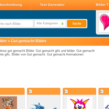
Beschreibung
Text Generator
Bilder 
Valentin Glitzer Bilder
Valentin Bilder
Alle Kategorien
Suche
Valentin Smileys
Disney Valentin Bilder
lder
»
Gut gemacht Bilder
lose gut gemacht Bilder. Gut gemacht gifs und bilder. Gut gemacht
rte gifs. Bilder von Gut gemacht. Gut gemacht Animationen