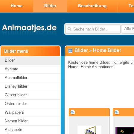
Home
Bilder
Beschreibung
Te
Alle 
Bilder
»
Home Bilder
Bilder
Kostenlose home Bilder. Home gifs und
Home. Home Animationen
Avatare
Ausmalbilder
Disney bilder
Glitzer bilder
Ostern bilder
Wallpapers
Namen bilder
Alphabete