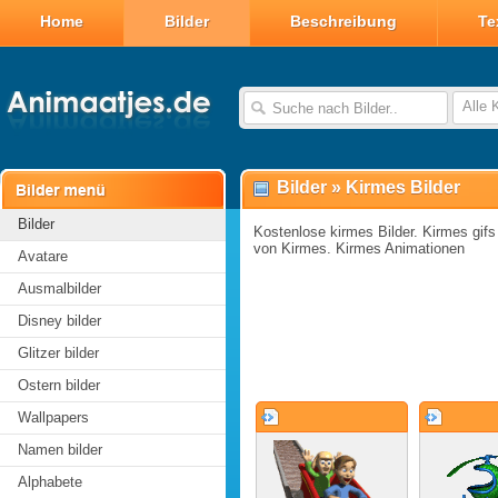
Home
Bilder
Beschreibung
Te
Alle 
Bilder
»
Kirmes Bilder
Bilder
Kostenlose kirmes Bilder. Kirmes gifs 
von Kirmes. Kirmes Animationen
Avatare
Ausmalbilder
Disney bilder
Glitzer bilder
Ostern bilder
Wallpapers
Namen bilder
Alphabete