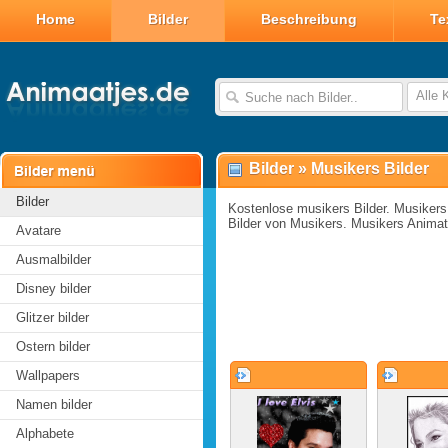
Home
Bilder
Beschreibung
Te
Alle 
Bilder
»
Musikers Bilder
Bilder
Kostenlose musikers Bilder. Musikers g
Bilder von Musikers. Musikers Anima
Avatare
Ausmalbilder
Disney bilder
Glitzer bilder
Ostern bilder
Wallpapers
Namen bilder
Alphabete