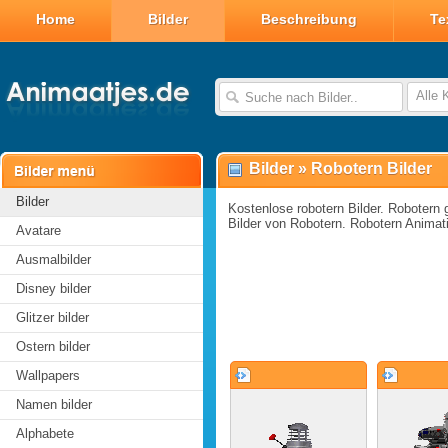
Home
Bilder
Beschreibung
Te
Alle 
Bilder
»
Robotern Bilder
Bilder
Kostenlose robotern Bilder. Robotern g
Bilder von Robotern. Robotern Animat
Avatare
Ausmalbilder
Disney bilder
Glitzer bilder
Ostern bilder
Wallpapers
Namen bilder
Alphabete