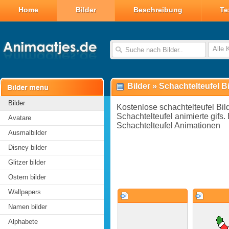
Home
Bilder
Beschreibung
Te
Alle 
Bilder
»
Schachtelteufel Bi
Bilder
Kostenlose schachtelteufel Bild
Schachtelteufel animierte gifs.
Avatare
Schachtelteufel Animationen
Ausmalbilder
Disney bilder
Glitzer bilder
Ostern bilder
Wallpapers
Namen bilder
Alphabete