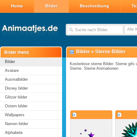
Home
Bilder
Beschreibung
Te
Alle 
Bilder
»
Sterne Bilder
Bilder
Kostenlose sterne Bilder. Sterne gifs u
Sterne. Sterne Animationen
Avatare
Ausmalbilder
Disney bilder
Glitzer bilder
Ostern bilder
Wallpapers
Namen bilder
Alphabete