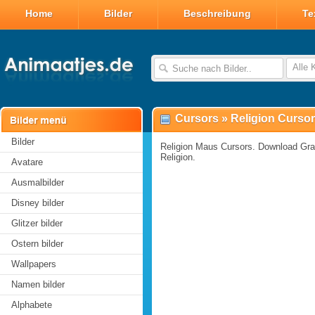
Home
Bilder
Beschreibung
Te
Alle 
Cursors
»
Religion Curso
Bilder
Religion Maus Cursors. Download Gra
Religion.
Avatare
Ausmalbilder
Disney bilder
Glitzer bilder
Ostern bilder
Wallpapers
Namen bilder
Alphabete