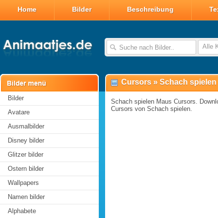
Home
Bilder
Beschreibung
Te
Alle 
Cursors
»
Schach spielen
Bilder
Schach spielen Maus Cursors. Downl
Cursors von Schach spielen.
Avatare
Ausmalbilder
Disney bilder
Glitzer bilder
Ostern bilder
Wallpapers
Namen bilder
Alphabete