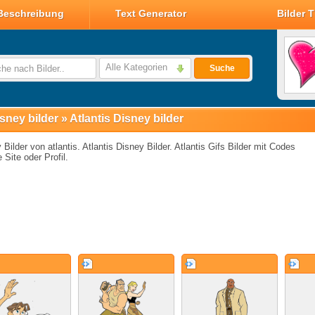
Beschreibung
Text Generator
Bilder 
Valentin Glitzer Bilder
Valentin Bilder
Alle Kategorien
Suche
Valentin Smileys
Disney Valentin Bilder
sney bilder
»
Atlantis Disney bilder
 Bilder von atlantis. Atlantis Disney Bilder. Atlantis Gifs Bilder mit Codes
e Site oder Profil.