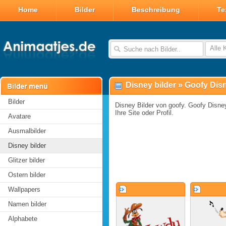
Home
Bilder
Beschreibung
Te
Alle 
Disney bilder
»
Goofy Disn
Bilder
Disney Bilder von goofy. Goofy Disney
Ihre Site oder Profil.
Avatare
Ausmalbilder
Disney bilder
Glitzer bilder
Ostern bilder
Wallpapers
Namen bilder
Alphabete