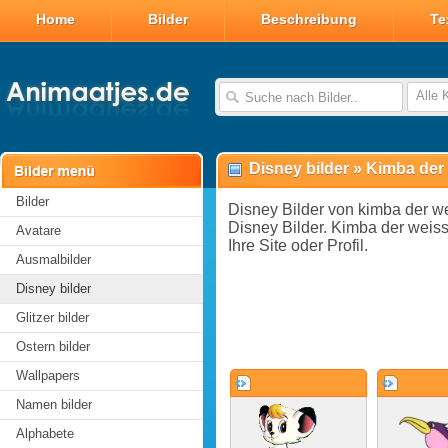
Home
Bilder
Beschreibung
Te
Alle 
Disney bilder
»
Kimba der 
Bilder
Disney Bilder von kimba der w
Disney Bilder. Kimba der weiss
Avatare
Ihre Site oder Profil.
Ausmalbilder
Disney bilder
Glitzer bilder
Ostern bilder
Wallpapers
Namen bilder
Alphabete