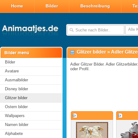
Home
Bilder
Beschreibung
Te
Alle 
Glitzer bilder
»
Adler Glitze
Bilder
Adler Glitzer Bilder. Adler Glitzerbilde
oder Profil.
Avatare
Ausmalbilder
Disney bilder
Glitzer bilder
Ostern bilder
Wallpapers
Namen bilder
Alphabete