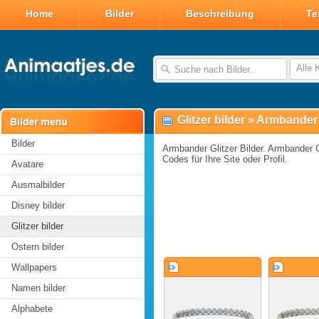
Home
Bilder
Beschreibung
Te
Alle 
Glitzer bilder
»
Armbander G
Bilder
Armbander Glitzer Bilder. Armbander Gl
Codes für Ihre Site oder Profil.
Avatare
Ausmalbilder
Disney bilder
Glitzer bilder
Ostern bilder
Wallpapers
Namen bilder
Alphabete