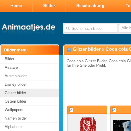
Home
Bilder
Beschreibung
Te
Alle 
Glitzer bilder
»
Coca cola G
Bilder
Coca cola Glitzer Bilder. Coca cola Gl
für Ihre Site oder Profil.
Avatare
Ausmalbilder
Disney bilder
Glitzer bilder
Ostern bilder
Wallpapers
Namen bilder
Alphabete