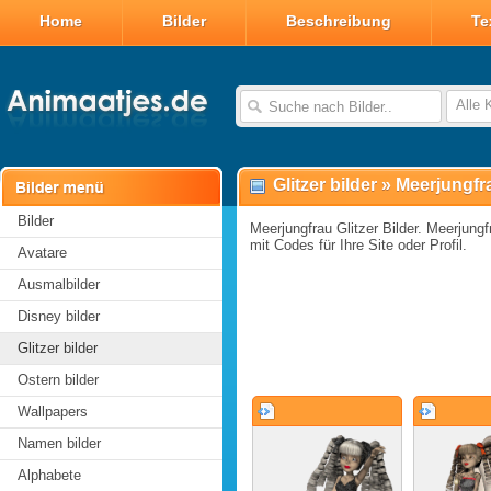
Home
Bilder
Beschreibung
Te
Alle 
Glitzer bilder
»
Meerjungfra
Bilder
Meerjungfrau Glitzer Bilder. Meerjungfr
mit Codes für Ihre Site oder Profil.
Avatare
Ausmalbilder
Disney bilder
Glitzer bilder
Ostern bilder
Wallpapers
Namen bilder
Alphabete