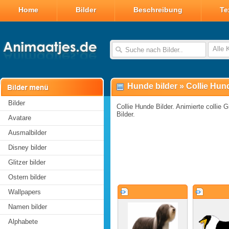
Home
Bilder
Beschreibung
Te
Alle 
Hunde bilder
»
Collie Hund
Bilder
Collie Hunde Bilder. Animierte collie Gi
Bilder.
Avatare
Ausmalbilder
Disney bilder
Glitzer bilder
Ostern bilder
Wallpapers
Namen bilder
Alphabete