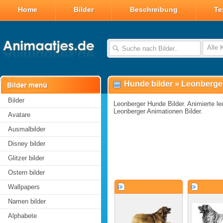
Home
Bilder
Beschreibung
Te
Alle 
Hunde bilder
»
Leonberger
Bilder
Leonberger Hunde Bilder. Animierte leo
Leonberger Animationen Bilder.
Avatare
Ausmalbilder
Disney bilder
Glitzer bilder
Ostern bilder
Wallpapers
Namen bilder
Alphabete