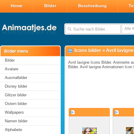
Home
Bilder
Beschreibung
Te
Alle 
Icons bilder
»
Avril lavigne
Bilder
Avril lavigne Icons Bilder. Animierte av
Bilder. Avril lavigne Animationen Icon 
Avatare
Ausmalbilder
Disney bilder
Glitzer bilder
Ostern bilder
Wallpapers
Namen bilder
Alphabete