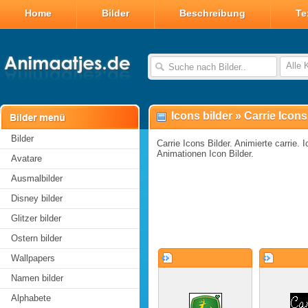
Home
Bilder
Beschreibung
Te
Alle 
Icons bilder
»
Carrie Icons
Bilder
Carrie Icons Bilder. Animierte carrie. I
Animationen Icon Bilder.
Avatare
Ausmalbilder
Disney bilder
Glitzer bilder
Ostern bilder
Wallpapers
Namen bilder
Alphabete