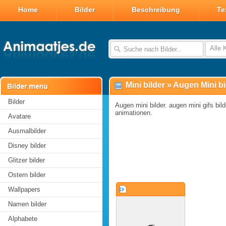
Home
Bilder
Beschreibung
Te
Alle 
Mini bilder
»
Augen Mini bi
Bilder
Augen mini bilder. augen mini gifs bild
animationen.
Avatare
Ausmalbilder
Disney bilder
Glitzer bilder
Ostern bilder
Wallpapers
Namen bilder
Alphabete