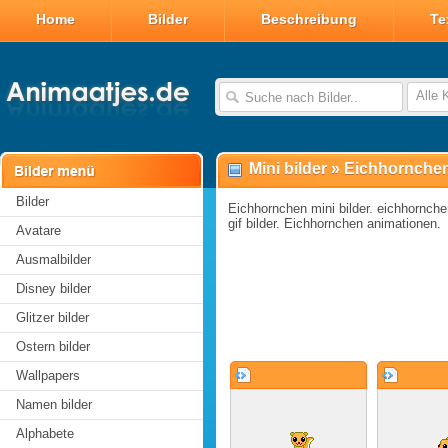
Home
Bilder
Beschreibung
Te
Alle 
Mini bilder
»
Eichhornchen 
Bilder
Eichhornchen mini bilder. eichhornchen
gif bilder. Eichhornchen animationen.
Avatare
Ausmalbilder
Disney bilder
Glitzer bilder
Ostern bilder
Wallpapers
Namen bilder
Alphabete