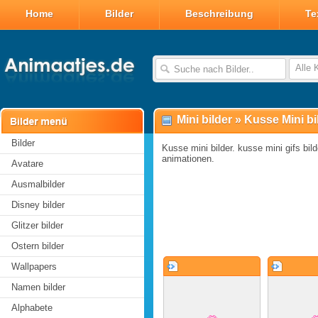
Home
Bilder
Beschreibung
Te
Alle 
Mini bilder
»
Kusse Mini bi
Bilder
Kusse mini bilder. kusse mini gifs bild
animationen.
Avatare
Ausmalbilder
Disney bilder
Glitzer bilder
Ostern bilder
Wallpapers
Namen bilder
Alphabete