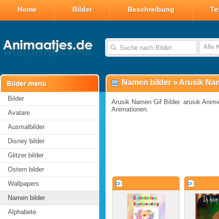
Home
Bilder
Beschreibung
Te
Alle 
Namen bilder
»
Arusik Nam
Bilder
Arusik Namen Gif Bilder. arusik Animie
Animationen.
Avatare
Ausmalbilder
Disney bilder
Glitzer bilder
Ostern bilder
Wallpapers
Namen bilder
Alphabete