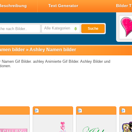
Beschreibung
Text Generator
Bilder 
Valentin Glitzer Bilder
Valentin Bilder
Alle Kategorien
Suche
Valentin Smileys
Disney Valentin Bilder
men bilder
»
Ashley Namen bilder
 Namen Gif Bilder. ashley Animierte Gif Bilder. Ashley Bilder und
ionen.