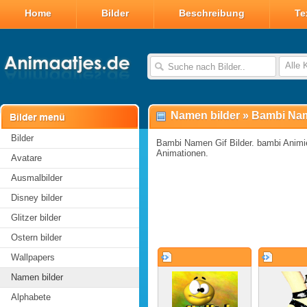
Home
Bilder
Beschreibung
Te
Alle 
Namen bilder
»
Bambi Nam
Bilder
Bambi Namen Gif Bilder. bambi Animier
Animationen.
Avatare
Ausmalbilder
Disney bilder
Glitzer bilder
Ostern bilder
Wallpapers
Namen bilder
Alphabete