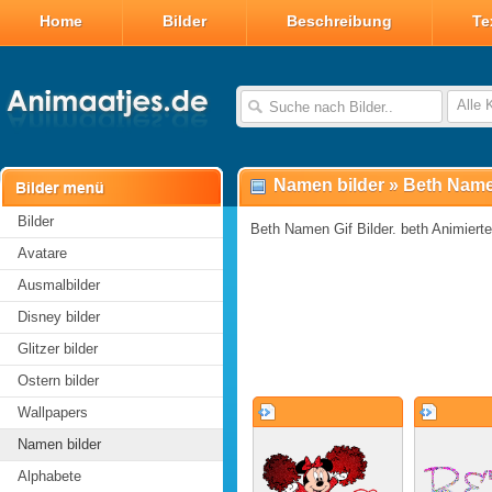
Home
Bilder
Beschreibung
Te
Alle 
Namen bilder
»
Beth Name
Bilder
Beth Namen Gif Bilder. beth Animierte
Avatare
Ausmalbilder
Disney bilder
Glitzer bilder
Ostern bilder
Wallpapers
Namen bilder
Alphabete