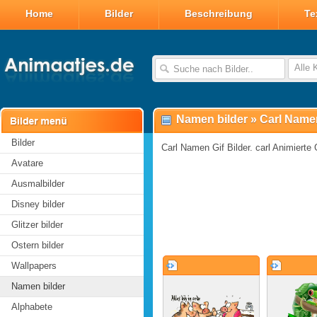
Home
Bilder
Beschreibung
Te
Alle 
Namen bilder
»
Carl Namen
Bilder
Carl Namen Gif Bilder. carl Animierte 
Avatare
Ausmalbilder
Disney bilder
Glitzer bilder
Ostern bilder
Wallpapers
Namen bilder
Alphabete