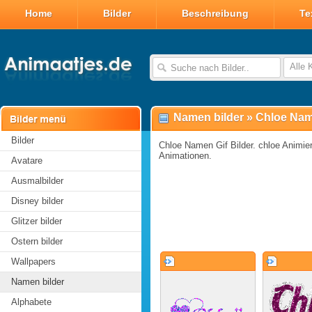
Home
Bilder
Beschreibung
Te
Alle 
Namen bilder
»
Chloe Nam
Bilder
Chloe Namen Gif Bilder. chloe Animiert
Animationen.
Avatare
Ausmalbilder
Disney bilder
Glitzer bilder
Ostern bilder
Wallpapers
Namen bilder
Alphabete