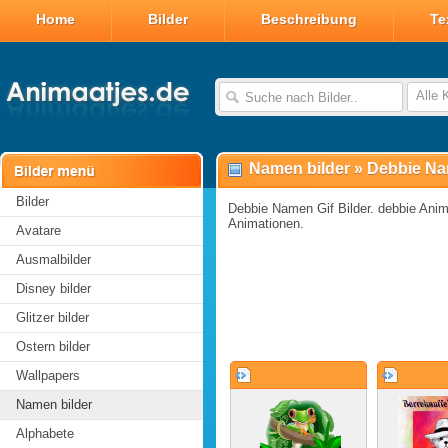
Home
Bilder
Beschreibung
Te
Alle 
Namen bilder
»
Debbie Na
Bilder
Debbie Namen Gif Bilder. debbie Animi
Animationen.
Avatare
Ausmalbilder
Disney bilder
Glitzer bilder
Ostern bilder
Wallpapers
Namen bilder
Alphabete