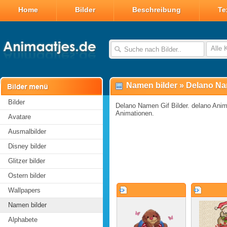
Home
Bilder
Beschreibung
Te
Alle 
Namen bilder
»
Delano Na
Bilder
Delano Namen Gif Bilder. delano Animi
Animationen.
Avatare
Ausmalbilder
Disney bilder
Glitzer bilder
Ostern bilder
Wallpapers
Namen bilder
Alphabete