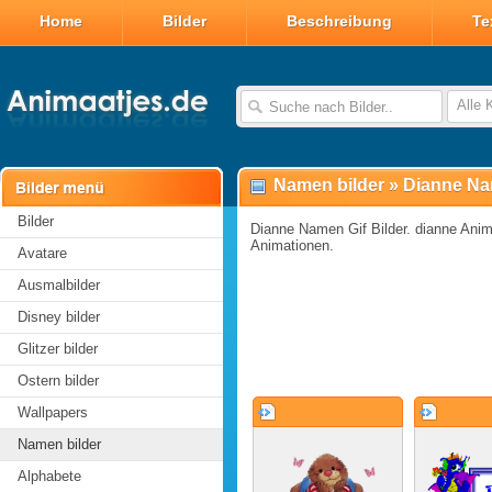
Home
Bilder
Beschreibung
Te
Alle 
Namen bilder
»
Dianne Na
Bilder
Dianne Namen Gif Bilder. dianne Animi
Animationen.
Avatare
Ausmalbilder
Disney bilder
Glitzer bilder
Ostern bilder
Wallpapers
Namen bilder
Alphabete