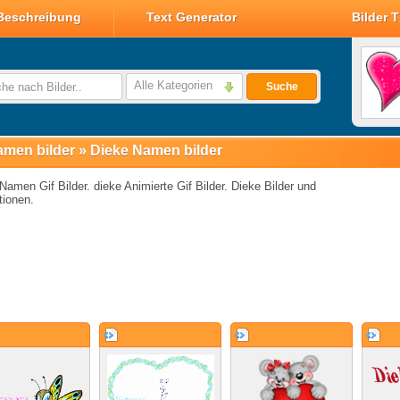
Beschreibung
Text Generator
Bilder 
Valentin Glitzer Bilder
Valentin Bilder
Alle Kategorien
Suche
Valentin Smileys
Disney Valentin Bilder
men bilder
»
Dieke Namen bilder
Namen Gif Bilder. dieke Animierte Gif Bilder. Dieke Bilder und
ionen.