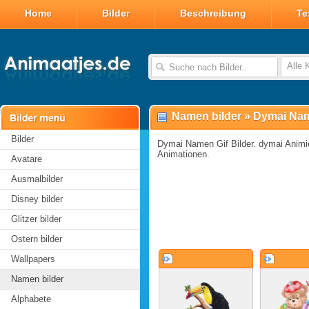
Home
Bilder
Beschreibung
Te
Alle 
Namen bilder
»
Dymai Nam
Bilder
Dymai Namen Gif Bilder. dymai Animier
Animationen.
Avatare
Ausmalbilder
Disney bilder
Glitzer bilder
Ostern bilder
Wallpapers
Namen bilder
Alphabete