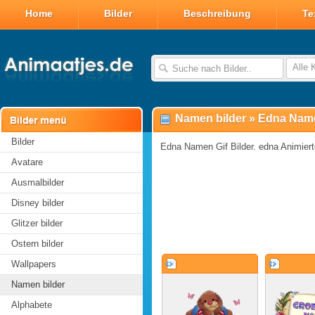
Home
Bilder
Beschreibung
Te
Alle 
Namen bilder
»
Edna Name
Bilder
Edna Namen Gif Bilder. edna Animierte
Avatare
Ausmalbilder
Disney bilder
Glitzer bilder
Ostern bilder
Wallpapers
Namen bilder
Alphabete