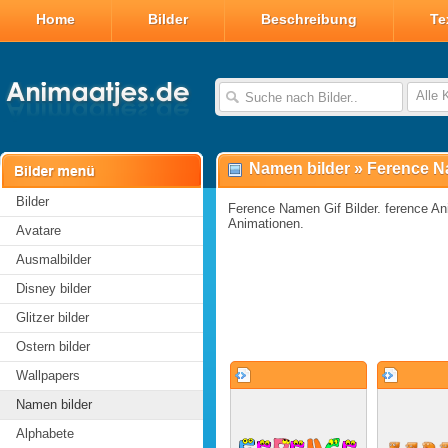
Home
Bilder
Beschreibung
Te
Alle 
Namen bilder
»
Ference N
Bilder
Ference Namen Gif Bilder. ference Ani
Animationen.
Avatare
Ausmalbilder
Disney bilder
Glitzer bilder
Ostern bilder
Wallpapers
Namen bilder
Alphabete