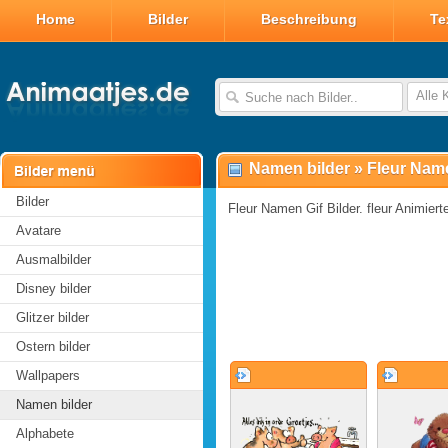
Home
Bilder
Beschreibung
Te
Alle 
Namen bilder
»
Fleur Name
Bilder
Fleur Namen Gif Bilder. fleur Animiert
Avatare
Ausmalbilder
Disney bilder
Glitzer bilder
Ostern bilder
Wallpapers
Namen bilder
Alphabete