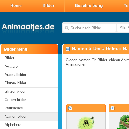
Home
Bilder
Beschreibung
Te
Valentin Glitzer Bilder
Valentin Bilder
Alle 
Valentin Smileys
Disney Valentin Bilder
Namen bilder
»
Gideon Na
Bilder
Gideon Namen Gif Bilder. gideon Animi
Animationen.
Avatare
Ausmalbilder
Disney bilder
Glitzer bilder
Ostern bilder
Wallpapers
Namen bilder
Alphabete