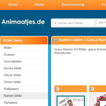
Home
Bilder
Beschreibung
Te
Alle 
Namen bilder
»
Graca Nam
Bilder
Graca Namen Gif Bilder. graca Animier
Animationen.
Avatare
Ausmalbilder
Disney bilder
Glitzer bilder
Ostern bilder
Wallpapers
Namen bilder
Alphabete