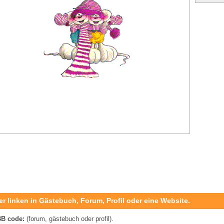
er linken in Gästebuch, Forum, Profil oder eine Website.
B code:
(forum, gästebuch oder profil).