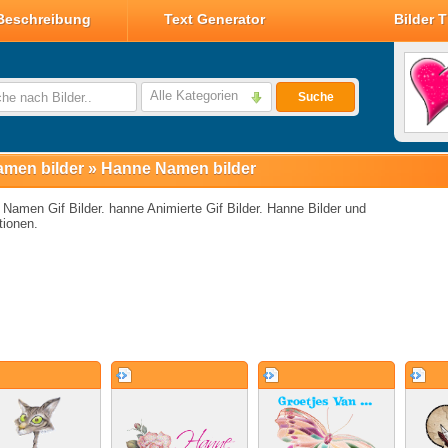
Beschreibung
Text Generator
Bilder 
Valentin Glitzer Bilder
Valentin Bilder
Alle Kategorien
Suche
Valentin Smileys
Disney Valentin Bilder
men bilder
»
Hanne Namen bilder
Namen Gif Bilder. hanne Animierte Gif Bilder. Hanne Bilder und
ionen.