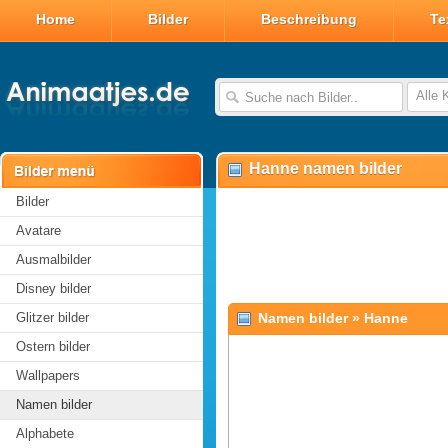
Home
Bilder
Beschreibung
Te
Alle 
Hanne namen bilder
Bilder
Avatare
Ausmalbilder
Disney bilder
Glitzer bilder
Namen bilder
»
Hanne
Ostern bilder
Wallpapers
Namen bilder
Alphabete