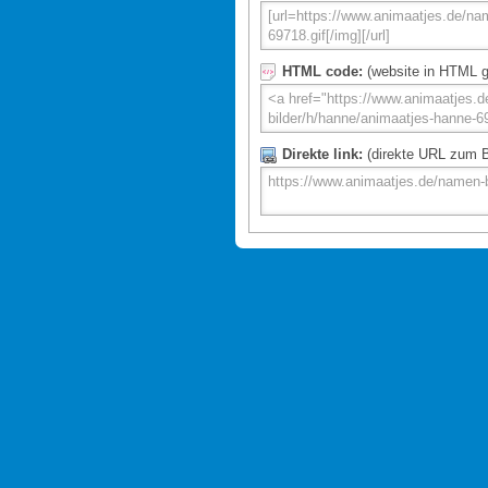
HTML code:
(website in HTML g
Direkte link:
(direkte URL zum Bi