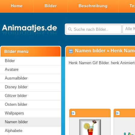
Home
Bilder
Beschreibung
Te
Alle 
Namen bilder
»
Henk Name
Bilder
Henk Namen Gif Bilder. henk Animierte
Avatare
Ausmalbilder
Disney bilder
Glitzer bilder
Ostern bilder
Wallpapers
Namen bilder
Alphabete