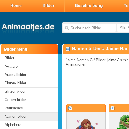
Home
Bilder
Beschreibung
Te
Alle 
Namen bilder
»
Jaime Nam
Bilder
Jaime Namen Gif Bilder. jaime Animier
Animationen.
Avatare
Ausmalbilder
Disney bilder
Glitzer bilder
Ostern bilder
Wallpapers
Namen bilder
Alphabete