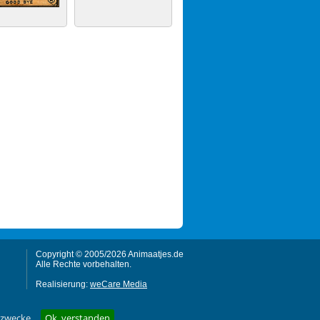
Copyright © 2005/2026 Animaatjes.de
Alle Rechte vorbehalten.
Realisierung:
weCare Media
gzwecke.
Ok, verstanden