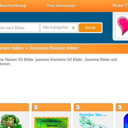
Beschreibung
Text Generator
Bilder 
Valentin Glitzer Bilder
Valentin Bilder
Alle Kategorien
Suche
Valentin Smileys
Disney Valentin Bilder
men bilder
»
Jeannine Namen bilder
ne Namen Gif Bilder. jeannine Animierte Gif Bilder. Jeannine Bilder und
ionen.