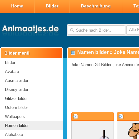
Home
Bilder
Beschreibung
Te
Alle 
Namen bilder
»
Joke Name
Bilder
Joke Namen Gif Bilder. joke Animierte
Avatare
Ausmalbilder
Disney bilder
Glitzer bilder
Ostern bilder
Wallpapers
Namen bilder
Alphabete