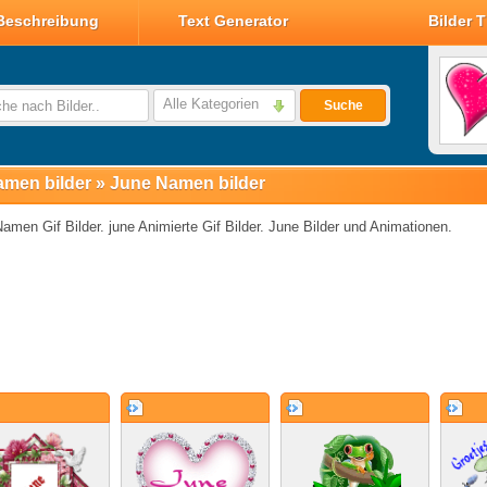
Beschreibung
Text Generator
Bilder 
Valentin Glitzer Bilder
Valentin Bilder
Alle Kategorien
Suche
Valentin Smileys
Disney Valentin Bilder
men bilder
»
June Namen bilder
amen Gif Bilder. june Animierte Gif Bilder. June Bilder und Animationen.